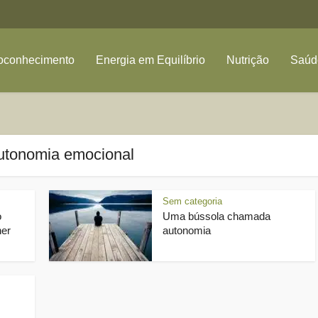
oconhecimento
Energia em Equilíbrio
Nutrição
Saúde
autonomia emocional
Sem categoria
o
Uma bússola chamada
her
autonomia