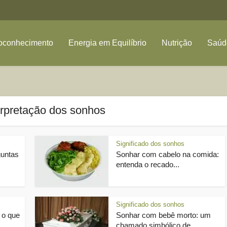
oconhecimento
Energia em Equilíbrio
Nutrição
Saúde
erpretação dos sonhos
Significado dos sonhos
guntas
Sonhar com cabelo na comida:
entenda o recado...
Significado dos sonhos
 o que
Sonhar com bebê morto: um
chamado simbólico de...