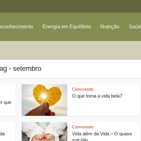
oconhecimento
Energia em Equilíbrio
Nutrição
Saúde
ag - setembro
Convivendo
O que torna a vida bela?
er que
Convivendo
 da
Vida além da Vida – O quase
suicídio