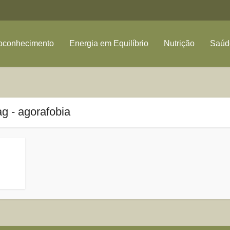
oconhecimento
Energia em Equilíbrio
Nutrição
Saúde
ag - agorafobia