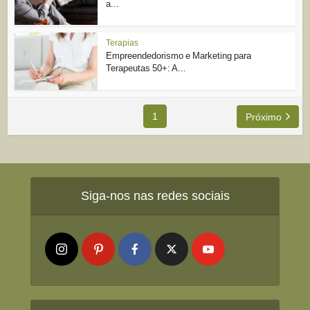
a...
Terapias
Empreendedorismo e Marketing para
Terapeutas 50+: A...
1
Próximo
Siga-nos nas redes sociais