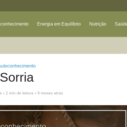
oconhecimento
Energia em Equilíbrio
Nutrição
Saúde
Autoconhecimento
Sorria
a
2 min de leitura
9 meses atrás