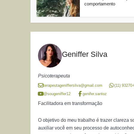
comportamento
Geniffer Silva
Psicoterapeuta
terapeutageniffersilva@gmail.com
(11) 93270
@sougeniffer12
genifer.santoz
Facilitadora em transformação
O objetivo do meu trabalho é trazer clareza
auxiliar você em seu processo de autoconh