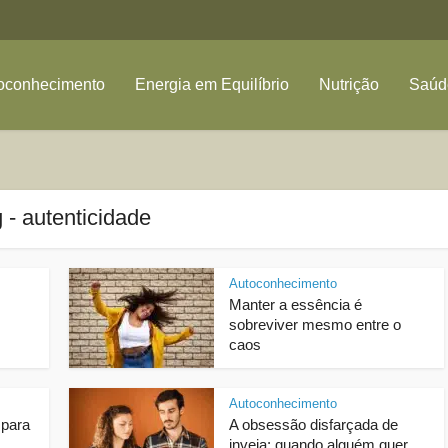
oconhecimento
Energia em Equilíbrio
Nutrição
Saúde
 - autenticidade
Autoconhecimento
Manter a essência é
sobreviver mesmo entre o
caos
Autoconhecimento
 para
A obsessão disfarçada de
inveja: quando alguém quer...