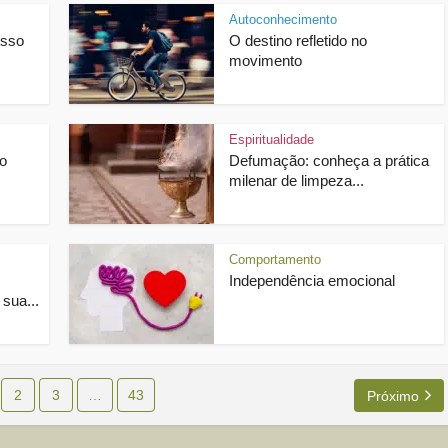
Autoconhecimento
osso
O destino refletido no
movimento
Espiritualidade
o
Defumação: conheça a prática
milenar de limpeza...
Comportamento
Independência emocional
 sua...
2
3
…
43
Próximo