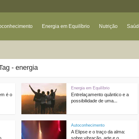
oconhecimento
Energia em Equilíbrio
Nutrição
Saúde
Tag - energia
Energia em Equilíbrio
em é o
Entrelaçamento quântico e a
possibilidade de uma...
Autoconhecimento
A Elipse e o traço da alma:
...
sobre vibração, arte e o...