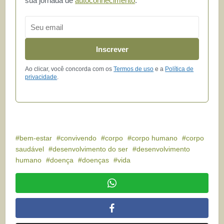
sua jornada de
autoconhecimento
.
Email
Inscrever
Ao clicar, você concorda com os
Termos de uso
e a
Política de
privacidade
.
bem-estar
convivendo
corpo
corpo humano
corpo
saudável
desenvolvimento do ser
desenvolvimento
humano
doença
doenças
vida