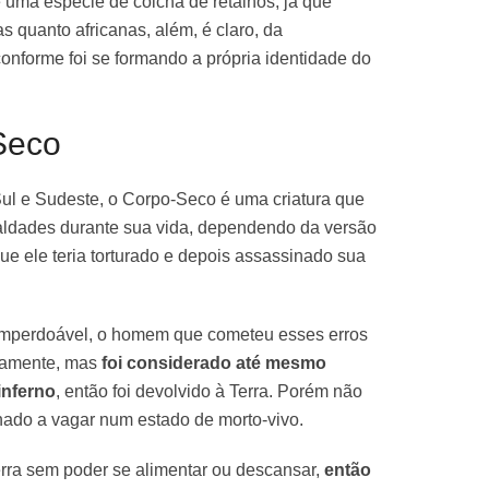
 uma espécie de colcha de retalhos, já que
s quanto africanas, além, é claro, da
onforme foi se formando a própria identidade do
Seco
ul e Sudeste, o Corpo-Seco é uma criatura que
ldades durante sua vida, dependendo da versão
ue ele teria torturado e depois assassinado sua
imperdoável, o homem que cometeu esses erros
viamente, mas
foi considerado até mesmo
inferno
, então foi devolvido à Terra. Porém não
enado a vagar num estado de morto-vivo.
erra sem poder se alimentar ou descansar,
então