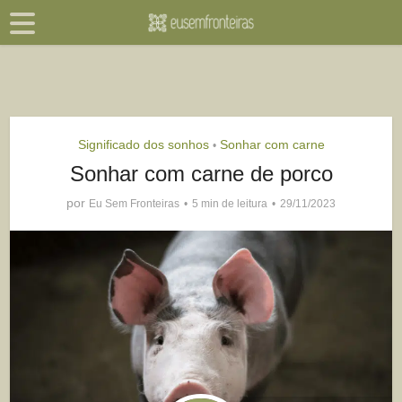
Significado dos sonhos
Sonhar com carne
•
Sonhar com carne de porco
por
Eu Sem Fronteiras
5 min de leitura
29/11/2023