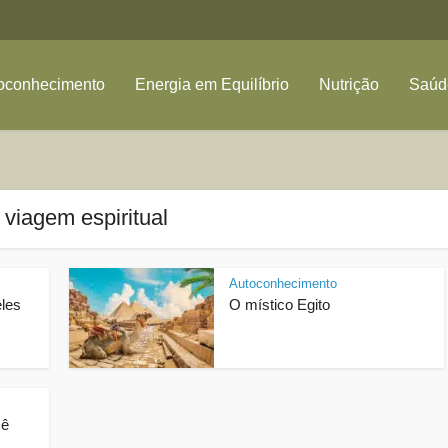
oconhecimento
Energia em Equilíbrio
Nutrição
Saúde
 viagem espiritual
Autoconhecimento
eles
O místico Egito
cê