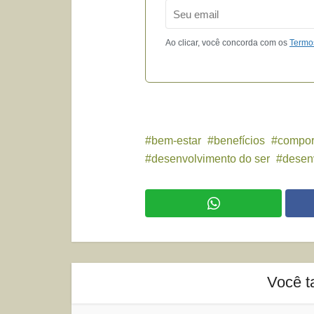
Email
Ao clicar, você concorda com os
Termo
bem-estar
benefícios
compor
desenvolvimento do ser
desen
Você t