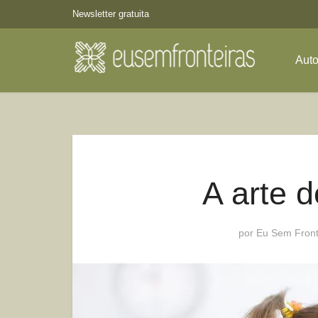
Newsletter gratuita
Aut
A arte d
por
Eu Sem Front