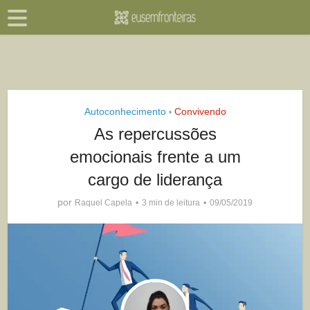
Autoconhecimento
Convivendo
•
As repercussões
emocionais frente a um
cargo de liderança
por
Raquel Capela
3 min de leitura
09/05/2019