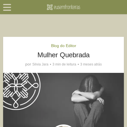
Blog do Editor
Mulher Quebrada
por
Silvia Jara
3 min de leitura
3 meses atrás