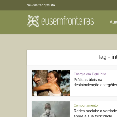
Newsletter gratuita
Aut
Tag - i
Energia em Equilíbrio
Práticas úteis na
desintoxicação energétic
Comportamento
Redes sociais: a verdade
sobre a sua toxicidade