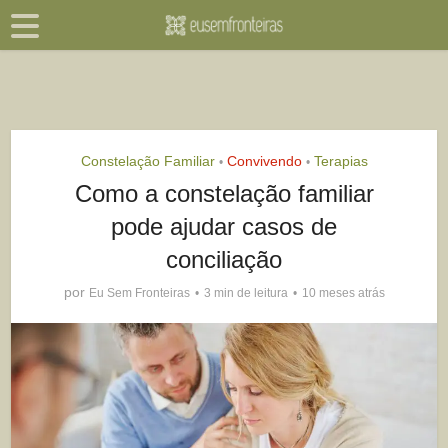
Constelação Familiar
Convivendo
Terapias
•
•
Como a constelação familiar
pode ajudar casos de
conciliação
por
Eu Sem Fronteiras
3 min de leitura
10 meses atrás