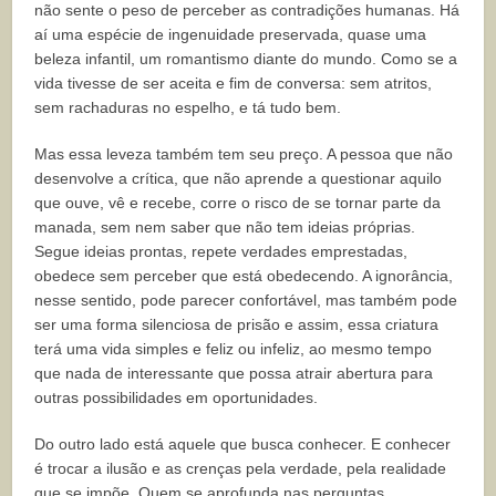
não sente o peso de perceber as contradições humanas. Há
aí uma espécie de ingenuidade preservada, quase uma
beleza infantil, um romantismo diante do mundo. Como se a
vida tivesse de ser aceita e fim de conversa: sem atritos,
sem rachaduras no espelho, e tá tudo bem.
Mas essa leveza também tem seu preço. A pessoa que não
desenvolve a crítica, que não aprende a questionar aquilo
que ouve, vê e recebe, corre o risco de se tornar parte da
manada, sem nem saber que não tem ideias próprias.
Segue ideias prontas, repete verdades emprestadas,
obedece sem perceber que está obedecendo. A ignorância,
nesse sentido, pode parecer confortável, mas também pode
ser uma forma silenciosa de prisão e assim, essa criatura
terá uma vida simples e feliz ou infeliz, ao mesmo tempo
que nada de interessante que possa atrair abertura para
outras possibilidades em oportunidades.
Do outro lado está aquele que busca conhecer. E conhecer
é trocar a ilusão e as crenças pela verdade, pela realidade
que se impõe. Quem se aprofunda nas perguntas