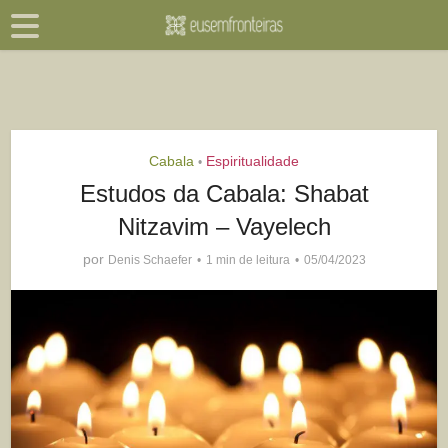
Cabala
Espiritualidade
•
Estudos da Cabala: Shabat
Nitzavim – Vayelech
por
Denis Schaefer
1 min de leitura
05/04/2023