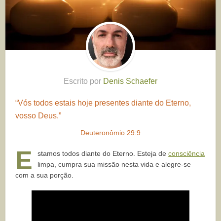
Escrito por
Denis Schaefer
“Vós todos estais hoje presentes diante do Eterno,
vosso Deus.”
Deuteronômio 29:9
E
stamos todos diante do Eterno. Esteja de
consciência
limpa, cumpra sua missão nesta vida e alegre-se
com a sua porção.