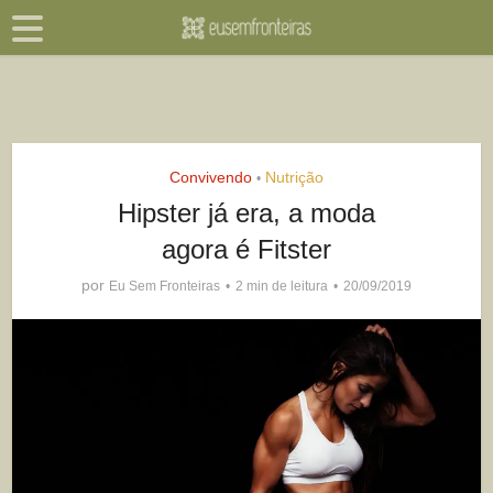
Convivendo
Nutrição
•
Hipster já era, a moda
agora é Fitster
por
Eu Sem Fronteiras
2 min de leitura
20/09/2019