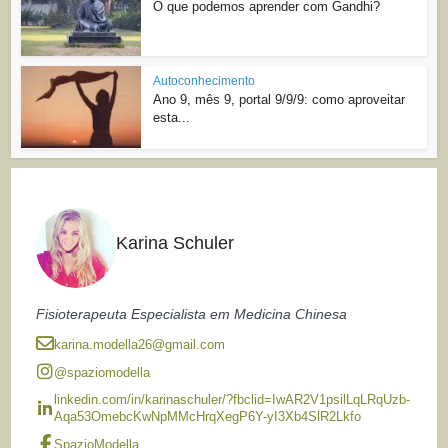
O que podemos aprender com Gandhi?
Autoconhecimento
Ano 9, mês 9, portal 9/9/9: como aproveitar
esta...
Karina Schuler
Fisioterapeuta Especialista em Medicina Chinesa
karina.modella26@gmail.com
@spaziomodella
linkedin.com/in/karinaschuler/?fbclid=IwAR2V1psilLqLRqUzb-
Aqa53OmebcKwNpMMcHrqXegP6Y-yI3Xb4SlR2Lkfo
SpazioModella