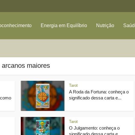
oconhecimento
Energia em Equilíbrio
Nutrição
Saúde
- arcanos maiores
Tarot
A Roda da Fortuna: conheça o
e como
significado dessa carta e...
Tarot
O Julgamento: conheça o
significado dessa carta e