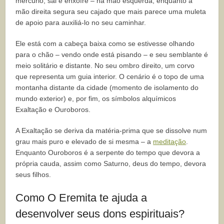
mercúrio, sal e enxofre – na mão esquerda, enquanto a
mão direita segura seu cajado que mais parece uma muleta
de apoio para auxiliá-lo no seu caminhar.
Ele está com a cabeça baixa como se estivesse olhando
para o chão – vendo onde está pisando – e seu semblante é
meio solitário e distante. No seu ombro direito, um corvo
que representa um guia interior. O cenário é o topo de uma
montanha distante da cidade (momento de isolamento do
mundo exterior) e, por fim, os símbolos alquímicos
Exaltação e Ouroboros.
A Exaltação se deriva da matéria-prima que se dissolve num
grau mais puro e elevado de si mesma – a
meditação
.
Enquanto Ouroboros é a serpente do tempo que devora a
própria cauda, assim como Saturno, deus do tempo, devora
seus filhos.
Como O Eremita te ajuda a
desenvolver seus dons espirituais?