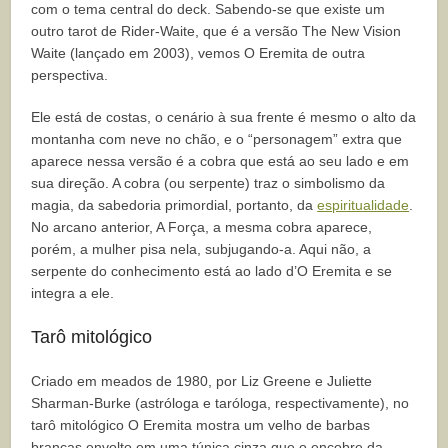
com o tema central do deck. Sabendo-se que existe um
outro tarot de Rider-Waite, que é a versão The New Vision
Waite (lançado em 2003), vemos O Eremita de outra
perspectiva.
Ele está de costas, o cenário à sua frente é mesmo o alto da
montanha com neve no chão, e o “personagem” extra que
aparece nessa versão é a cobra que está ao seu lado e em
sua direção. A cobra (ou serpente) traz o simbolismo da
magia, da sabedoria primordial, portanto, da
espiritualidade
.
No arcano anterior, A Força, a mesma cobra aparece,
porém, a mulher pisa nela, subjugando-a. Aqui não, a
serpente do conhecimento está ao lado d’O Eremita e se
integra a ele.
Tarô mitológico
Criado em meados de 1980, por Liz Greene e Juliette
Sharman-Burke (astróloga e taróloga, respectivamente), no
tarô mitológico O Eremita mostra um velho de barbas
brancas envolto em uma túnica cinza que o encobre da