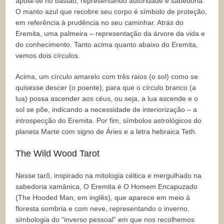
apoia-se no bastão, representando autoridade e sabedoria.
O manto azul que recobre seu corpo é símbolo de proteção,
em referência à prudência no seu caminhar. Atrás do
Eremita, uma palmeira – representação da árvore da vida e
do conhecimento. Tanto acima quanto abaixo do Eremita,
vemos dois círculos.
Acima, um círculo amarelo com três raios (o sol) como se
quisesse descer (o poente), para que o círculo branco (a
lua) possa ascender aos céus, ou seja, a lua ascende e o
sol se põe, indicando a necessidade de interiorização – a
introspecção do Eremita. Por fim, símbolos astrológicos do
planeta Marte com signo de Áries e a letra hebraica Teth.
The Wild Wood Tarot
Nesse tarô, inspirado na mitologia céltica e mergulhado na
sabedoria xamânica, O Eremita é O Homem Encapuzado
(The Hooded Man, em inglês), que aparece em meio à
floresta sombria e com neve, representando o inverno,
simbologia do “inverso pessoal” em que nos recolhemos