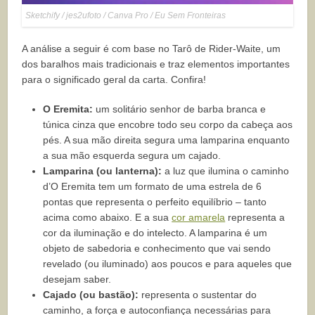
Sketchify / jes2ufoto / Canva Pro / Eu Sem Fronteiras
A análise a seguir é com base no Tarô de Rider-Waite, um
dos baralhos mais tradicionais e traz elementos importantes
para o significado geral da carta. Confira!
O Eremita:
um solitário senhor de barba branca e
túnica cinza que encobre todo seu corpo da cabeça aos
pés. A sua mão direita segura uma lamparina enquanto
a sua mão esquerda segura um cajado.
Lamparina (ou lanterna):
a luz que ilumina o caminho
d’O Eremita tem um formato de uma estrela de 6
pontas que representa o perfeito equilíbrio – tanto
acima como abaixo. E a sua
cor amarela
representa a
cor da iluminação e do intelecto. A lamparina é um
objeto de sabedoria e conhecimento que vai sendo
revelado (ou iluminado) aos poucos e para aqueles que
desejam saber.
Cajado (ou bastão):
representa o sustentar do
caminho, a força e autoconfiança necessárias para