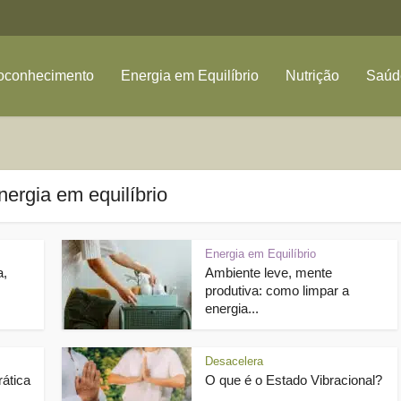
oconhecimento
Energia em Equilíbrio
Nutrição
Saúde
nergia em equilíbrio
Energia em Equilíbrio
a,
Ambiente leve, mente
produtiva: como limpar a
energia...
Desacelera
ática
O que é o Estado Vibracional?