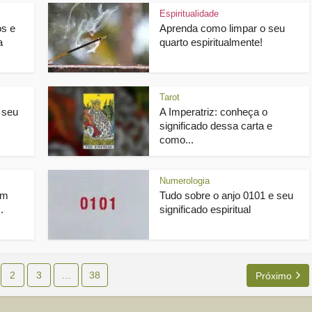
Espiritualidade
os e
Aprenda como limpar o seu
a
quarto espiritualmente!
Tarot
 seu
A Imperatriz: conheça o
significado dessa carta e
como...
Numerologia
um
Tudo sobre o anjo 0101 e seu
.
significado espiritual
2
3
…
38
Próximo