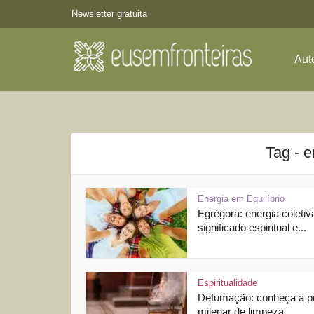
Newsletter gratuita
Aut
Tag - e
Energia em Equilíbrio
Egrégora: energia coletiv
significado espiritual e...
Espiritualidade
Defumação: conheça a pr
milenar de limpeza...