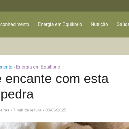
oconhecimento
Energia em Equilíbrio
Nutrição
Saúde
imento
Energia em Equilíbrio
•
e encante com esta
pedra
eiras
7 min de leitura
09/06/2025