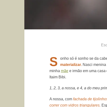
Esc
S
onho só é sonho se da cabe
materializar.
Nasci menina 
minha
mãe
e irmão em uma casa d
Itaim Bibi.
1, 2, 3, a nossa, e 4, a do meu pri
A nossa, com
fachada de tijolinh
correr com vidros triangulares.
Esp