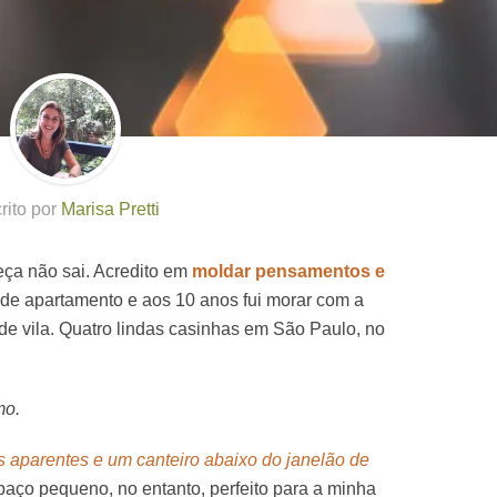
rito por
Marisa Pretti
ça não sai. Acredito em
moldar pensamentos e
de apartamento e aos 10 anos fui morar com a
e vila. Quatro lindas casinhas em São Paulo, no
mo.
os aparentes e um canteiro abaixo do janelão de
aço pequeno, no entanto, perfeito para a minha