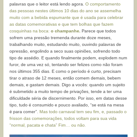
palavras que o leitor está lendo agora.
O comportamento
das pessoas nestes últimos 10 dias do ano se assemelha
muito com a bebida espumante que é usada para celebrar
as datas comemorativas e que tem bolhas que fazem
cosquinhas na boca:
o champanhe.
Parece que todos
sofrem uma pressão tremenda durante doze meses,
trabalhando muito, estudando muito, ouvindo palavras de
opressão, engolindo a seco suas opiniões, sofrendo todo
tipo de assédio. E quando finalmente podem, explodem num
furor, de uma vez só, tentando ser felizes como não foram
nos últimos 355 dias. E como o período é curto, precisam
tirar o atraso de 12 meses, então comem demais, bebem
demais, e gastam demais. Digo a vocês: quando um sujeito
é submetido a muito tempo de privações, tende a ter uma
dificuldade séria de discernimento. Por isso, em datas desse
tipo, tudo é consumido e pouco avaliado, “se está na mesa
é para comer”.
Mas todo carnaval tem seu fim, e, passado o
frisson das comemorações, todos voltam para sua vida
“normal, pacata e chata” Fim… ou não.