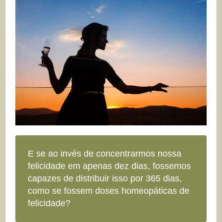
E se ao invés de concentrarmos nossa
felicidade em apenas dez dias, fossemos
capazes de distribuir isso por 365 dias,
como se fossem doses homeopáticas de
felicidade?