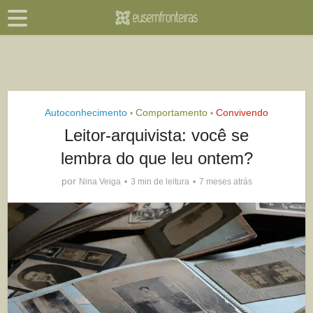
Autoconhecimento
Comportamento
Convivendo
•
•
Leitor-arquivista: você se
lembra do que leu ontem?
por
Nina Veiga
3 min de leitura
7 meses atrás