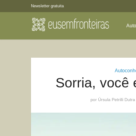
Newsletter gratuita
Aut
Autoconh
Sorria, você 
por
Úrsula Petrilli Dutra