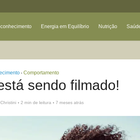
oconhecimento
Energia em Equilíbrio
Nutrição
Saúde
ecimento
Comportamento
•
está sendo filmado!
 Christini
2 min de leitura
7 meses atrás