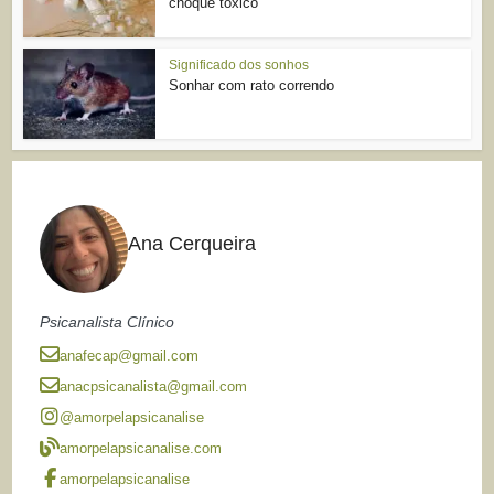
choque tóxico
Significado dos sonhos
Sonhar com rato correndo
Ana Cerqueira
Psicanalista Clínico
anafecap@gmail.com
anacpsicanalista@gmail.com
@amorpelapsicanalise
amorpelapsicanalise.com
amorpelapsicanalise