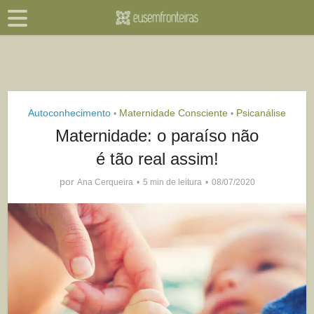
Autoconhecimento
Maternidade Consciente
Psicanálise
•
•
Maternidade: o paraíso não
é tão real assim!
por
Ana Cerqueira
5 min de leitura
08/07/2020