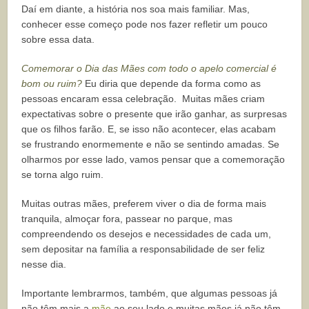
Daí em diante, a história nos soa mais familiar. Mas,
conhecer esse começo pode nos fazer refletir um pouco
sobre essa data.
Comemorar o Dia das Mães com todo o apelo comercial é
bom ou ruim?
Eu diria que depende da forma como as
pessoas encaram essa celebração. Muitas mães criam
expectativas sobre o presente que irão ganhar, as surpresas
que os filhos farão. E, se isso não acontecer, elas acabam
se frustrando enormemente e não se sentindo amadas. Se
olharmos por esse lado, vamos pensar que a comemoração
se torna algo ruim.
Muitas outras mães, preferem viver o dia de forma mais
tranquila, almoçar fora, passear no parque, mas
compreendendo os desejos e necessidades de cada um,
sem depositar na família a responsabilidade de ser feliz
nesse dia.
Importante lembrarmos, também, que algumas pessoas já
não têm mais a
mãe
ao seu lado e muitas mães já não têm