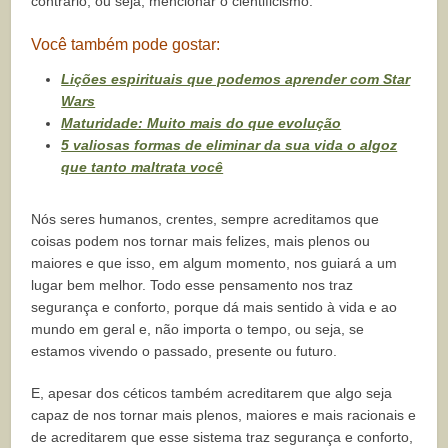
contrário, ou seja, mencionar o cientificismo.
Você também pode gostar:
Lições espirituais que podemos aprender com Star
Wars
Maturidade: Muito mais do que evolução
5 valiosas formas de eliminar da sua vida o algoz
que tanto maltrata você
Nós seres humanos, crentes, sempre acreditamos que
coisas podem nos tornar mais felizes, mais plenos ou
maiores e que isso, em algum momento, nos guiará a um
lugar bem melhor. Todo esse pensamento nos traz
segurança e conforto, porque dá mais sentido à vida e ao
mundo em geral e, não importa o tempo, ou seja, se
estamos vivendo o passado, presente ou futuro.
E, apesar dos céticos também acreditarem que algo seja
capaz de nos tornar mais plenos, maiores e mais racionais e
de acreditarem que esse sistema traz segurança e conforto,