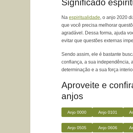
Significado espiri
Na
espiritualidade
, o anjo 2020 di
que você precisa melhorar questõ
agradável. Dessa forma, ajuda vo
evitar que questões externas imp
Sendo assim, ele é bastante busc
confiança, a sua independência, a 
determinação e a sua força interio
Aproveite e confi
anjos
Anjo 0000
Anjo 0101
A
Anjo 0505
Anjo 0606
A