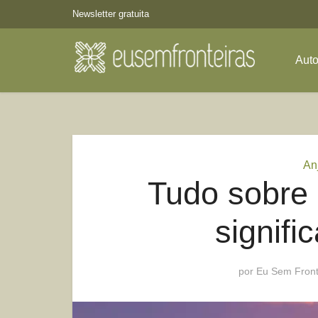
Newsletter gratuita
Aut
An
Tudo sobre 
signifi
por
Eu Sem Front