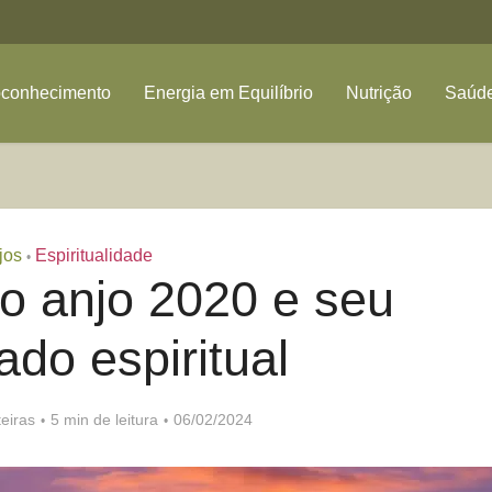
oconhecimento
Energia em Equilíbrio
Nutrição
Saúde
jos
Espiritualidade
•
o anjo 2020 e seu
cado espiritual
eiras
5 min de leitura
06/02/2024