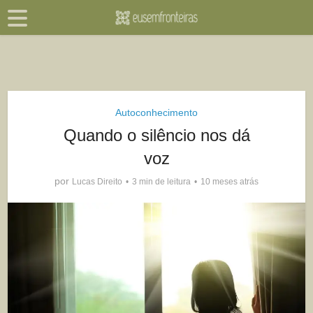
Autoconhecimento
Quando o silêncio nos dá
voz
por
Lucas Direito
3 min de leitura
10 meses atrás