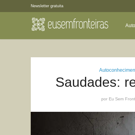
Newsletter gratuita
Aut
Autoconhecimen
Saudades: r
por
Eu Sem Front