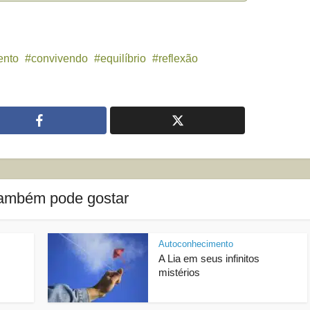
ento
convivendo
equilíbrio
reflexão
ambém pode gostar
Autoconhecimento
A Lia em seus infinitos
mistérios