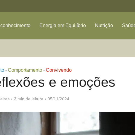
oconhecimento
Energia em Equilíbrio
Nutrição
Saúde
to
Comportamento
Convivendo
•
•
eflexões e emoções
eiras
2 min de leitura
05/11/2024