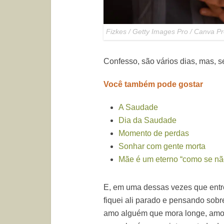
Fizkes / Getty Images Pro / Canva P
Confesso, são vários dias, mas, se
Você também pode gostar
A Saudade
Dia da Saudade
Momento de perdas
Sonhar com gente morta
Mãe é um eterno “como se nã
E, em uma dessas vezes que entre
fiquei ali parado e pensando sobr
amo alguém que mora longe, amo 