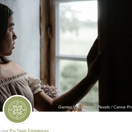
Gantas Vaičiulėnas / Pexels / Canva Pr
o por
Eu Sem Fronteiras