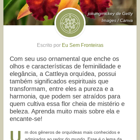
jokungmickey de Getty
Images / Canva
Escrito por
Eu Sem Fronteiras
Com seu uso ornamental que enche os
olhos e características de feminilidade e
elegância, a Cattleya orquídea, possui
também significados espirituais que
transformam, entre eles a pureza e a
harmonia, que podem ser atraídos para
quem cultiva essa flor cheia de mistério e
beleza. Aprenda muito mais sobre ela e
encante-se!
U
m dos gêneros de orquídeas mais conhecidos e
admirados ao redor do mundo. Esse é o lema da