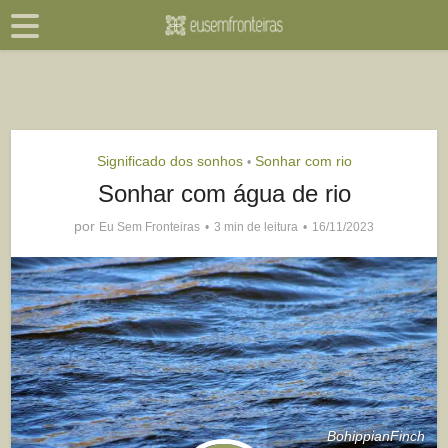
Significado dos sonhos
Sonhar com rio
•
Sonhar com água de rio
por
Eu Sem Fronteiras
3 min de leitura
16/11/2023
BohippianFinch