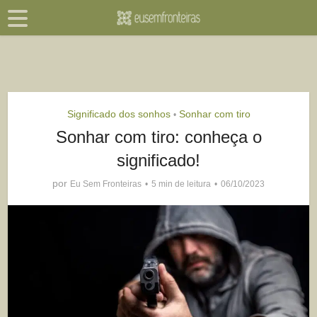
Significado dos sonhos
Sonhar com tiro
•
Sonhar com tiro: conheça o
significado!
por
Eu Sem Fronteiras
5 min de leitura
06/10/2023