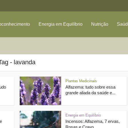
oconhecimento
Energia em Equilíbrio
Nutrição
Saúde
Tag - lavanda
Plantas Medicinais
tudo
Alfazema: tudo sobre essa
grande aliada da saúde e...
Energia em Equilíbrio
e
Incensos: Alfazema, 7 ervas,
Rosas e Cravo