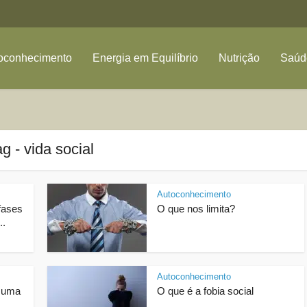
oconhecimento
Energia em Equilíbrio
Nutrição
Saúde
g - vida social
Autoconhecimento
fases
O que nos limita?
..
Autoconhecimento
m uma
O que é a fobia social