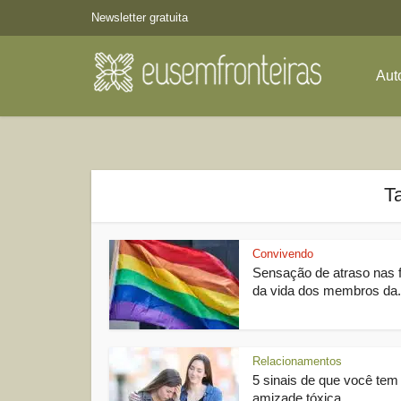
Newsletter gratuita
Aut
Ta
Convivendo
Sensação de atraso nas 
da vida dos membros da.
Relacionamentos
5 sinais de que você te
amizade tóxica