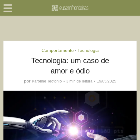
Comportamento
Tecnologia
•
Tecnologia: um caso de
amor e ódio
por
Karoline Teotonio
3 min de leitura
19/05/2025