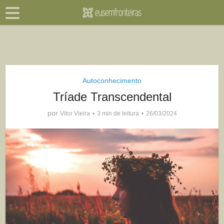
Autoconhecimento
Tríade Transcendental
por
Vitor Vieira
3 min de leitura
26/03/2024