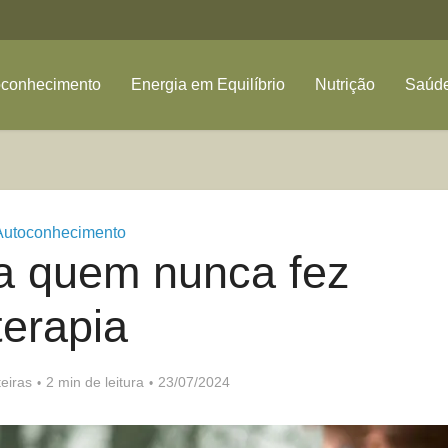
oconhecimento
Energia em Equilíbrio
Nutrição
Saúde
Autoconhecimento
ra quem nunca fez
terapia
eiras
2 min de leitura
23/07/2024