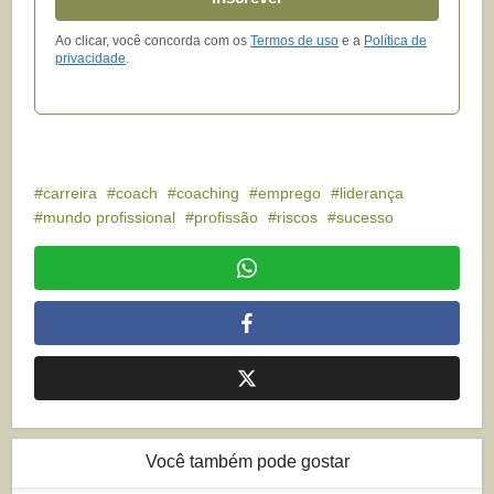
Ao clicar, você concorda com os
Termos de uso
e a
Política de
privacidade
.
carreira
coach
coaching
emprego
liderança
mundo profissional
profissão
riscos
sucesso
Você também pode gostar