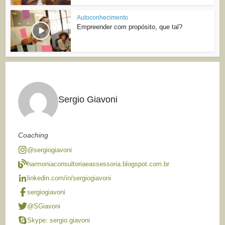
Autoconhecimento
Empreender com propósito, que tal?
Sergio Giavoni
Coaching
@sergiogiavoni
harmoniaconsultoriaeassessoria.blogspot.com.br
linkedin.com/in/sergiogiavoni
sergiogiavoni
@SGiavoni
Skype: sergio.giavoni