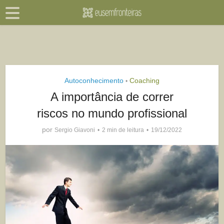
Autoconhecimento
Coaching
•
A importância de correr
riscos no mundo profissional
por
Sergio Giavoni
2 min de leitura
19/12/2022