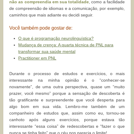
não as compreendia em sua totalidade
, como a facilidade
de compreensão de idiomas e a comunicação, por exemplo,
caminhos que mais adiante eu decidi seguir.
Você também pode gostar de:
O que é programação neurolinguística?
Mudança de crença: A quarta técnica de PNL para
transformar sua saúde mental
Practitioner em PNL
Durante o processo de estudos e exercícios, o mais
interessante na minha opinião é o “conhecer-se
novamente”, de uma outra perspectiva, quase um “muito
prazer, você mesmo” porque a sensação de descoberta é
tão gratificante e surpreendente que você desperta para
algo bom em sua vida. Lembro-me também de um
companheiro de estudos que, assim como eu, tornou-se
canhoto após alguns exercícios, porque estava tão
interessante “essa coisa” de redescobertas e “fazer o que
nunca se tinha feito” que o céu nos parecia o limite!