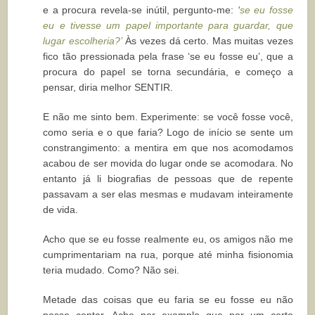
e a procura revela-se inútil, pergunto-me:
‘
se eu fosse
eu e tivesse um papel importante para guardar, que
lugar escolheria?’
Às vezes dá certo. Mas muitas vezes
fico tão pressionada pela frase ‘se eu fosse eu’, que a
procura do papel se torna secundária, e começo a
pensar, diria melhor SENTIR.
E não me sinto bem. Experimente: se você fosse você,
como seria e o que faria? Logo de início se sente um
constrangimento: a mentira em que nos acomodamos
acabou de ser movida do lugar onde se acomodara. No
entanto já li biografias de pessoas que de repente
passavam a ser elas mesmas e mudavam inteiramente
de vida.
Acho que se eu fosse realmente eu, os amigos não me
cumprimentariam na rua, porque até minha fisionomia
teria mudado. Como? Não sei.
Metade das coisas que eu faria se eu fosse eu não
posso contar. Acho por exemplo que por um certo