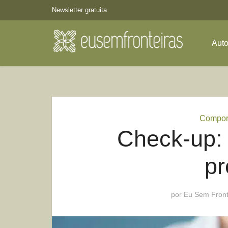
Newsletter gratuita
Aut
Compor
Check-up: 
p
por
Eu Sem Front