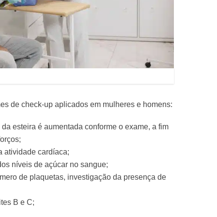
ames de check-up aplicados em mulheres e homens:
e da esteira é aumentada conforme o exame, a fim
forços;
 atividade cardíaca;
os níveis de açúcar no sangue;
ro de plaquetas, investigação da presença de
ites B e C;