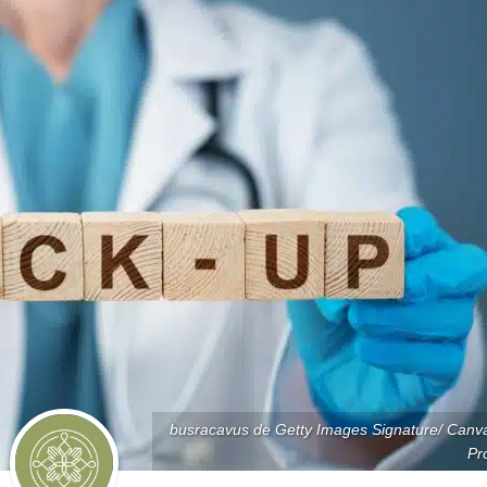
busracavus de Getty Images Signature/ Canv
Pr