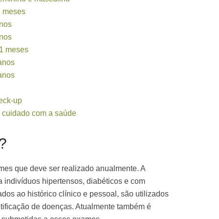
1 meses
anos
anos
11 meses
 anos
 anos
eck-up
e cuidado com a saúde
?
mes que deve ser realizado anualmente. A
a indivíduos hipertensos, diabéticos e com
ados ao histórico clínico e pessoal, são utilizados
ntificação de doenças. Atualmente também é