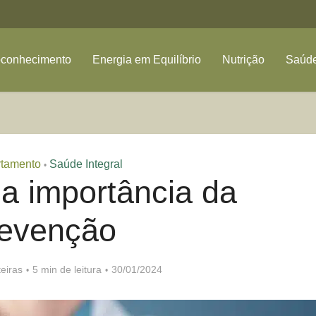
oconhecimento
Energia em Equilíbrio
Nutrição
Saúde
tamento
Saúde Integral
•
a importância da
revenção
eiras
5 min de leitura
30/01/2024