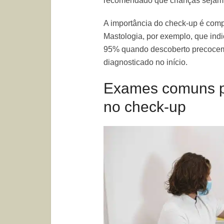
recomendado que crianças sejam
A importância do check-up é com
Mastologia, por exemplo, que ind
95% quando descoberto precoceme
diagnosticado no início.
Exames comuns p
no check-up