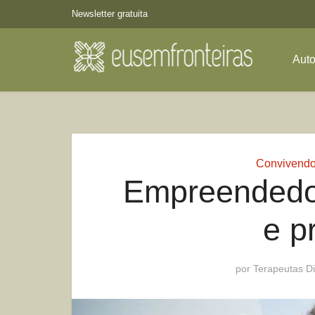
Newsletter gratuita
Aut
Convivend
Empreendedor
e p
por
Terapeutas Di