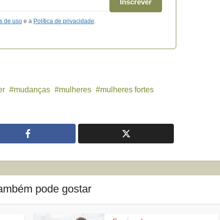
Inscrever
s de uso
e a
Política de privacidade
.
er
mudanças
mulheres
mulheres fortes
ambém pode gostar