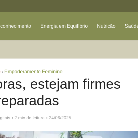
oconhecimento
Energia em Equilíbrio
Nutrição
Saúde
o
Empoderamento Feminino
•
as, estejam firmes
reparadas
gitais
2 min de leitura
24/06/2025