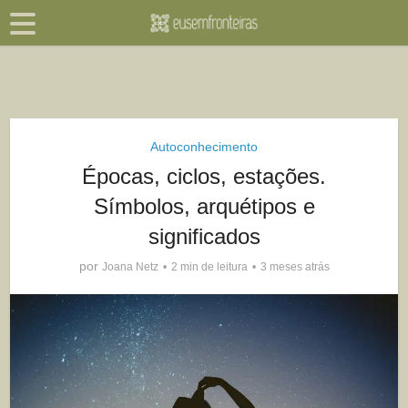
Autoconhecimento
Épocas, ciclos, estações.
Símbolos, arquétipos e
significados
por
Joana Netz
2 min de leitura
3 meses atrás