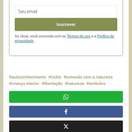
Email
Inscrever
Ao clicar, você concorda com os
Termos de uso
e a
Política de
privacidade
.
autoconhecimento
ciclos
conexão com a natureza
criança interior
libertação
natureza
simbolos