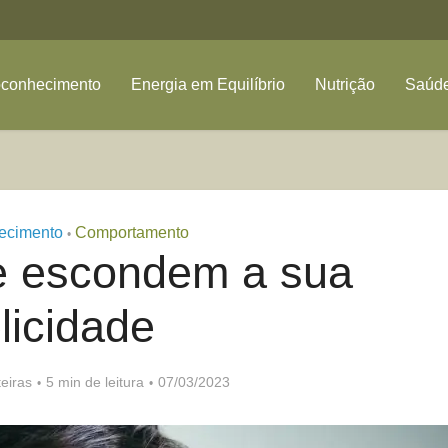
oconhecimento
Energia em Equilíbrio
Nutrição
Saúde
ecimento
Comportamento
•
e escondem a sua
elicidade
eiras
5 min de leitura
07/03/2023