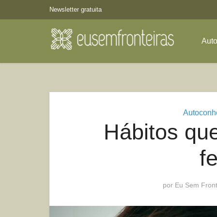
Newsletter gratuita
Aut
Autoconh
Hábitos qu
f
por
Eu Sem Front