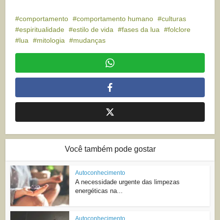
comportamento
comportamento humano
culturas
espiritualidade
estilo de vida
fases da lua
folclore
lua
mitologia
mudanças
Você também pode gostar
Autoconhecimento
A necessidade urgente das limpezas
energéticas na...
Autoconhecimento