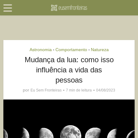
Astronomia
Comportamento
Natureza
•
•
Mudança da lua: como isso
influência a vida das
pessoas
por
Eu Sem Fronteiras
7 min de leitura
04/08/2023